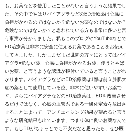
も、お薬などを使用したことがないと言うような結果でし
た。その中でやはりバイアグラなどのED治療薬は心臓に
負担がかかるのではないか？危ないお薬なのではないか？
危険なのではないか？と思われている方も非常に多いと言
う事実が分かりました。私もこのブログやYouTubeなどで
ED治療薬は非常に安全に使えるお薬であることをお伝え
してきました。しかしまだまだ世間の方々にとってはバイ
アグラ=危ない薬、心臓に負担がかかるお薬、使うとやば
いお薬、と言うような認識が根付いていると言うことがわ
かります。バイアグラなどのED治療薬は1部は前立腺肥大
症の薬として使用している位、非常に使いやすいお薬で
す。さらにバイアグラなどのED治療薬は、EDを改善させ
るだけではなく、心臓の血管系である一酸化窒素を放出さ
せることによって、アンチエイジング効果が望めると言う
ような研究結果も出ています、つまり体に良いお薬なんで
す。もしEDがちょっとでも不安だなと思ったら、ぜひ医