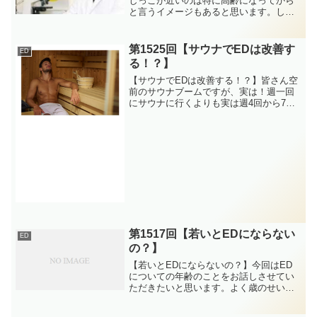
しっこが近いのは特に高齢になってから
と言うイメージもあると思います。しか
し、小さいお子さんでもおしっこの回数
が多くなることがあります。いわゆる頻
尿と言うのは1日8回以上言うことを頻尿
第1525回【サウナでEDは改善す
ED
といいます。お子さんの...
る！？】
【サウナでEDは改善する！？】皆さん空
前のサウナブームですが、実は！週一回
にサウナに行くよりも実は週4回から7回
サウナに行った方が心血管系の病気のリ
スクは減少すると言う研究結果もありま
す。サウナは血流を良くする効果がある
と言われ、いわゆる血...
第1517回【若いとEDにならない
ED
の？】
【若いとEDにならないの？】今回はED
についての年齢のことをお話しさせてい
ただきたいと思います。よく歳のせいだ
から、もう諦めてると言う方も多いと思
いますが、EDは基本的には30代中盤位か