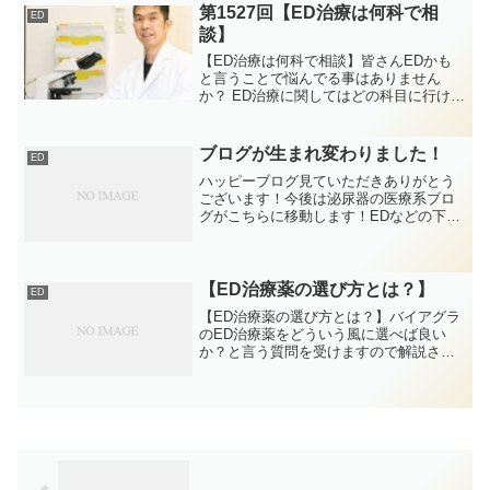
ら徐々に増え始め、40代から50代が1番お
第1527回【ED治療は何科で相
ED
薬をもらう、...
談】
【ED治療は何科で相談】皆さんEDかも
と言うことで悩んでる事はありません
か？ ED治療に関してはどの科目に行けば
いいかで迷う方もいらっしゃると思いま
す。その場合はどうすればいいでしょう
か？いわゆるED専門外来のようなところ
ブログが生まれ変わりました！
ED
やED専門クリニッ...
ハッピーブログ見ていただきありがとう
ございます！今後は泌尿器の医療系ブロ
グがこちらに移動します！EDなどの下半
身の悩みのブログはこちらで継続してい
きますので楽しみにしてくださいね！
【ED治療薬の選び方とは？】
ED
【ED治療薬の選び方とは？】バイアグラ
のED治療薬をどういう風に選べば良い
か？と言う質問を受けますので解説させ
ていただきます。ED治療薬には日本で認
可されているものが3つあります。バイア
グラ、レビトラ、シアリス、この3つで
す。現在レビトラは...